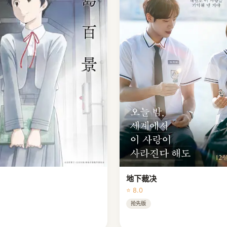
地下裁决
⭐ 8.0
抢先版