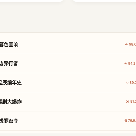
暮色回响
🔥 98
边界行者
🔥 94
星辰编年史
✨ 89
喜剧大爆炸
🎤 8
极寒密令
🎬 76