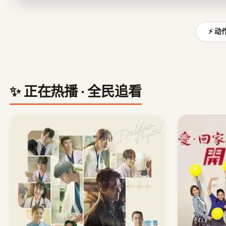
⚡ 动
✨ 正在热播 · 全民追看