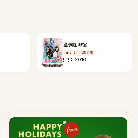
蓝调咖啡馆
☕ 高分 · 治愈必看
🇫🇷 2010