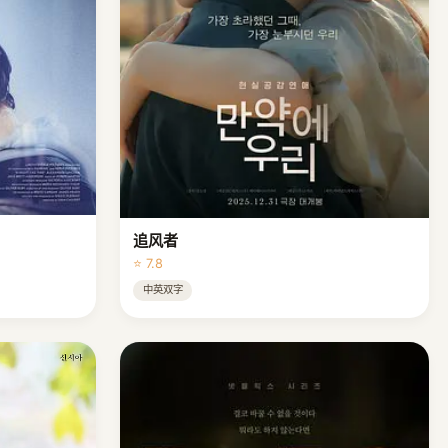
追风者
⭐ 7.8
中英双字