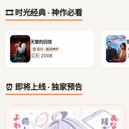
🎞️ 时光经典 · 神作必看
天堂的回信
🏆 高分 · 催泪神作
🇬🇧 2008

⏰ 即将上线 · 独家预告