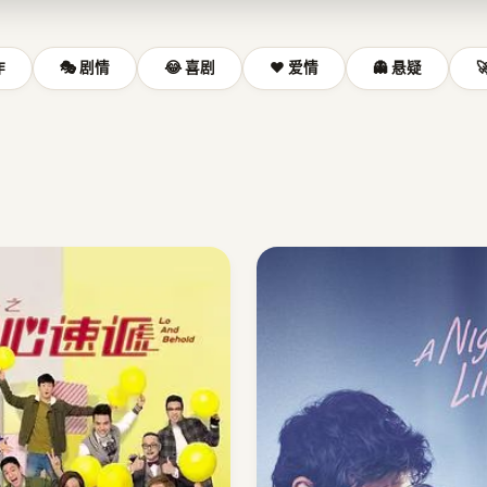
作
🎭 剧情
😂 喜剧
❤️ 爱情
👻 悬疑
