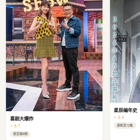
星辰编年史
⭐ 9.4
喜剧大爆炸
更新至12集
⭐ 8.7
更至第8期