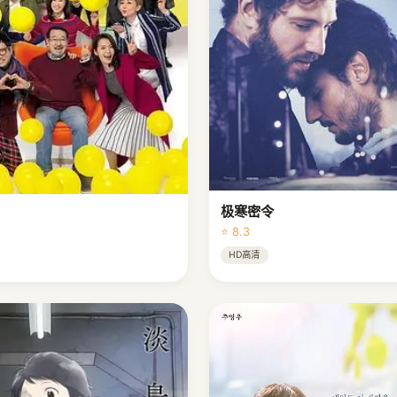
极寒密令
⭐ 8.3
HD高清