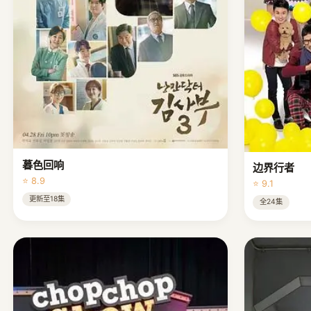
暮色回响
边界行者
⭐ 8.9
⭐ 9.1
更新至18集
全24集