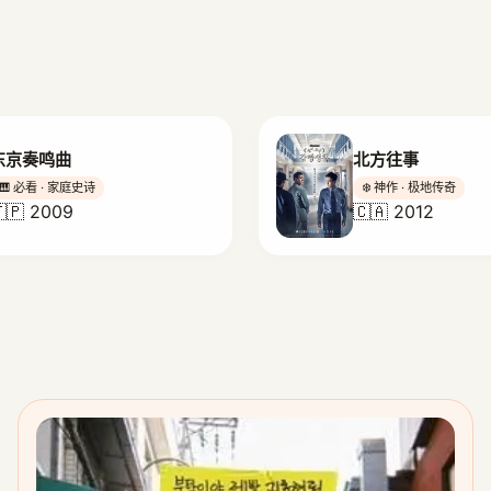
东京奏鸣曲
北方往事
🎹 必看 · 家庭史诗
❄️ 神作 · 极地传奇
🇵 2009
🇨🇦 2012